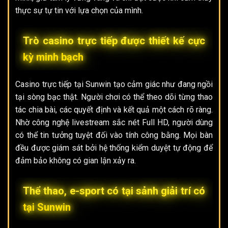
thực sự tự tin với lựa chọn của mình.
Trò casino trực tiếp được thiết kế cực
kỳ minh bạch
Casino trực tiếp tại Sunwin tạo cảm giác như đang ngồi
tại sòng bạc thật. Người chơi có thể theo dõi từng thao
tác chia bài, các quyết định và kết quả một cách rõ ràng.
Nhờ công nghệ livestream sắc nét Full HD, người dùng
có thể tin tưởng tuyệt đối vào tính công bằng. Mọi bàn
đều được giám sát bởi hệ thống kiểm duyệt tự động để
đảm bảo không có gian lận xảy ra.
Thể thao, e-sport có tại sảnh giải trí có
tại Sunwin