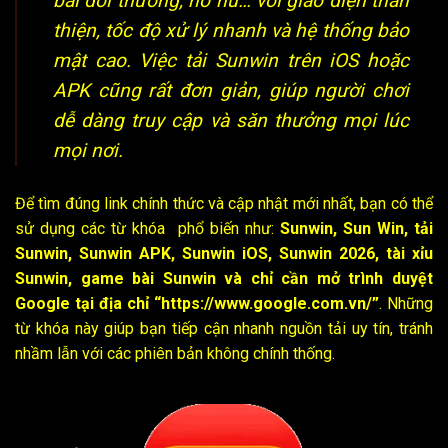
bài đổi thưởng, nổ hũ… với giao diện thân
thiện, tốc độ xử lý nhanh và hệ thống bảo
mật cao. Việc tải Sunwin trên iOS hoặc
APK cũng rất đơn giản, giúp người chơi
dễ dàng truy cập và săn thưởng mọi lúc
mọi nơi.
Để tìm đúng link chính thức và cập nhật mới nhất, bạn có thể
sử dụng các từ khóa phổ biến
như:
Sunwin, Sun Win, tải
Sunwin, Sunwin APK, Sunwin iOS, Sunwin 2026, tài xỉu
Sunwin, game bài Sunwin và chỉ cần mở trình duyệt
Google tại địa chỉ “
https://www.google.com.vn/”
. Những
từ khóa này giúp bạn tiếp cận nhanh nguồn tải uy tín, tránh
nhầm lẫn với các phiên bản không chính thống.