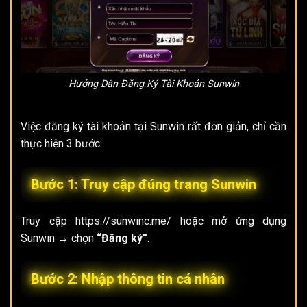
Hướng Dẫn Đăng Ký Tài Khoản Sunwin
Việc
đăng ký
tài khoản tại Sunwin rất đơn giản, chỉ cần
thực hiện 3 bước:
Bước 1: Truy cập đúng trang Sunwin
Truy cập https://sunwinc.me/ hoặc mở ứng dụng
Sunwin → chọn
“Đăng ký”
.
Bước 2: Nhập thông tin cá nhân