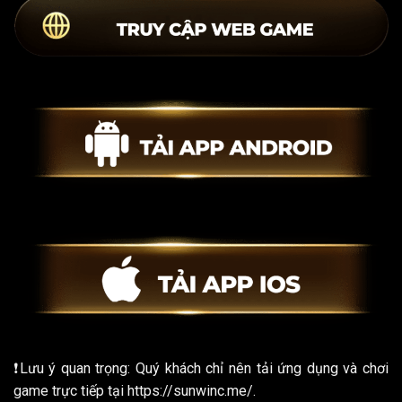
❗️Lưu ý quan trọng: Quý khách chỉ nên tải ứng dụng và chơi
game trực tiếp tại https://sunwinc.me/.