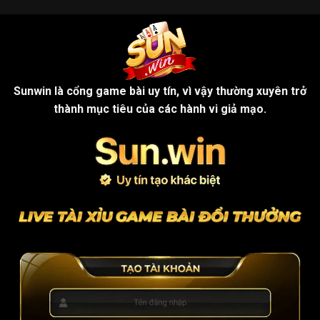
Sunwin là cổng game bài uy tín, vì vậy thường xuyên trở
thành mục tiêu của các hành vi giả mạo.