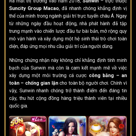
Ra mắt thị trường vào năm 2018,
Sunwin
– trực thuộc
Suncity Group Macao
, đã nhanh chóng khẳng định vị
thế của mình trong ngành giải trí trực tuyến châu Á. Ngay
từ những ngày đầu hoạt động, nhà phát hành đã tập
trung mạnh vào chiến lược đầu tư bài bản, mở rộng quy
mô vận hành và xây dựng một hệ sinh thái trò chơi toàn
diện, đáp ứng mọi nhu cầu giải trí của người dùng.
Những chứng nhận này không chỉ khẳng định tính minh
bạch của Sunwin mà còn là cam kết mạnh mẽ về việc
xây dựng một môi trường cá cược
công bằng – an
toàn – chống gian lận
cho toàn bộ người chơi. Chính vì
vậy, Sunwin nhanh chóng trở thành điểm đến đáng tin
cậy, thu hút cộng đồng hàng triệu thành viên tại nhiều
quốc gia.