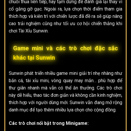
chuỗi thua liên tiếp, hãy tạm dừng để đánh giá lại thay vì
cố gắng gỡ gạc. Ngoài ra, lựa chọn thời điểm tham gia
thích hợp và kiên trì với chiến lược đã đề ra sẽ giúp nâng
cao trải nghiệm cũng như tối ưu cơ hội chiến thắng khi
chơi
Tài Xỉu
Sunwin.
Game mini và các trò chơi đặc sắc
khác tại Sunwin
Sunwin phát triển nhiều game mini giải trí nhẹ nhàng như
bắn cá, tài xỉu mini, vòng quay may mắn… phù hợp để
thư giãn nhanh mà vẫn có thể ăn thưởng. Các trò chơi
này dễ hiểu, thao tác đơn giản và không cần kinh nghiệm,
thích hợp với người dùng mới. Sunwin vẫn đang mở rộng
danh mục để tạo thêm nhiều lựa chọn cho cộng đồng.
Các trò chơi nổi bật trong Minigame: