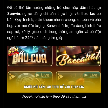
Để có thể tận hưởng những trò chơi hấp dẫn nhất tại
Sunwin
, người dùng chỉ cần thực hiện vài thao tác cơ
bản. Quy trình tạo tài khoản nhanh chóng, an toàn và phù
hợp với mọi đối tượng. Sunwin hỗ trợ đa dạng hình thức
nạp rút, xử lý giao dịch trong thời gian ngắn và có đội
ngũ hỗ trợ 24/7 sẵn sàng trợ giúp.
Người mới cần làm theo để vào tham gia