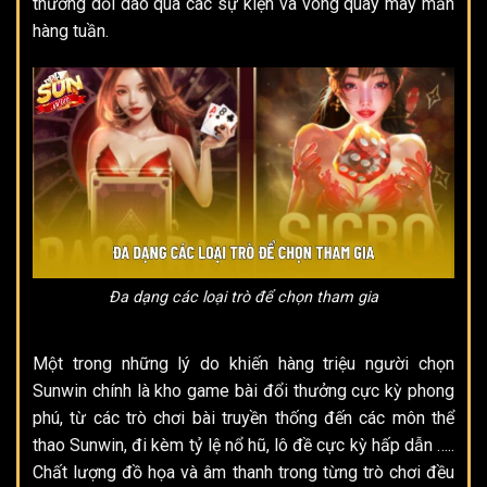
thưởng dồi dào qua các sự kiện và vòng quay may mắn
hàng tuần.
Đa dạng các loại trò để chọn tham gia
Một trong những lý do khiến hàng triệu người chọn
Sunwin chính là kho game bài đổi thưởng cực kỳ phong
phú, từ các trò chơi bài truyền thống đến các môn thể
thao Sunwin, đi kèm tỷ lệ nổ hũ,
lô đề
cực kỳ hấp dẫn …..
Chất lượng đồ họa và âm thanh trong từng trò chơi đều