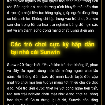
trợ chuyên nghiệp và giải quyết mọi thắc mắc trong tích
tắc. Bên cạnh đó, các chương trình khuyến mãi hấp dẫn
được cập nhật liên tục hằng ngày, giúp người dùng tăng
cơ hội sinh lời. Không chỉ tập trung vào trò chơi, Sunwin
còn chú trọng tối ưu hoá trải nghiệm bằng đồ họa sắc
nét và âm thanh sống động mang chất lượng điện ảnh.
Các trò chơi cực kỳ hấp dẫn
tại nhà cái Sunwin
Sunwin20
được biết đến với kho trò chơi khổng lồ, phục
vụ đầy đủ người dùng mới lẫn những người chơi lâu
năm. Hệ thống đảm bảo độ minh bạch tuyệt đối, cập
nhật trò chơi mới liên tục và mang tới nhiều chủ đề độc
đáo. Mỗi trò đều được thiết kế với công nghệ tiên tiến,
tạo nên trải nghiệm chân thật như đang chơi tại sòng
bạc thực tế. Chưa dừng lại ở đó, Sunwin còn tặng