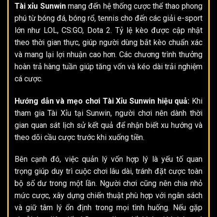
Tài xỉu Sunwin
mang đến hệ thống cược thể thao phong
phú từ bóng đá, bóng rổ, tennis cho đến các giải e-sport
lớn như LOL, CS:GO, Dota 2. Tỷ lệ kèo được cập nhật
theo thời gian thực, giúp người dùng bắt kèo chuẩn xác
và mang lại lợi nhuận cao hơn. Các chương trình thưởng
hoàn trả hàng tuần giúp tăng vốn và kéo dài trải nghiệm
cá cược.
Hướng dẫn
và mẹo chơi Tài Xỉu Sunwin hiệu quả:
Khi
tham gia Tài Xỉu tại Sunwin, người chơi nên dành thời
gian quan sát lịch sử kết quả để nhận biết xu hướng và
theo dõi cầu cược trước khi xuống tiền.
Bên cạnh đó, việc quản lý vốn hợp lý là yếu tố quan
trọng giúp duy trì cuộc chơi lâu dài, tránh đặt cược toàn
bộ số dư trong một lần. Người chơi cũng nên chia nhỏ
mức cược, xây dựng chiến thuật phù hợp với ngân sách
và giữ tâm lý ổn định trong mọi tình huống. Nếu gặp